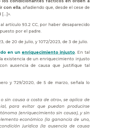
 los condicionantes fácticos en orden a
r con ella
, añadiendo que, desde el cese de
 […]».
 al artículo 93.2 CC, por haber desaparecido
rpuesto por el padre.
 de 20 de julio, y 1072/2023, de 3 de julio.
rido en un
enriquecimiento injusto
. En tal
 la existencia de un enriquecimiento injusto
on ausencia de causa que justifique tal
enero y 729/2020, de 5 de marzo, señala lo
 sin causa a costa de otro», se aplica de
ial, para evitar que puedan producirse
autónoma (enriquecimiento sin causa), y sin
n elemento económico (la ganancia de uno,
ondición jurídica (la ausencia de causa