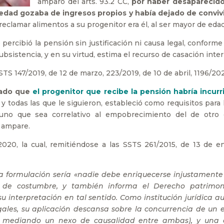
amparo del arts. 93.2 CC,
por haber desaparecido
 edad gozaba de ingresos propios y había dejado de convivi
reclamar alimentos a su progenitor era él, al ser mayor de edad
 percibió la pensión sin justificación ni causa legal, conforme
ubsistencia, y en su virtud, estima el recurso de casación inte
 147/2019, de 12 de marzo, 223/2019, de 10 de abril, 1196/2023,
dado que
el progenitor que recibe la pensión habría incur
, y todas las que le siguieron, estableció como requisitos para
no que sea correlativo al empobrecimiento del de otro c
o ampare.
2020, la cual, remitiéndose a las SSTS 261/2015, de 13 de 
a formulación sería «nadie debe enriquecerse injustamente o
y de costumbre, y también informa el Derecho patrimon
su interpretación en tal sentido. Como institución jurídica 
legales, su aplicación descansa sobre la concurrencia de u
, mediando un nexo de causalidad entre ambas), y una c